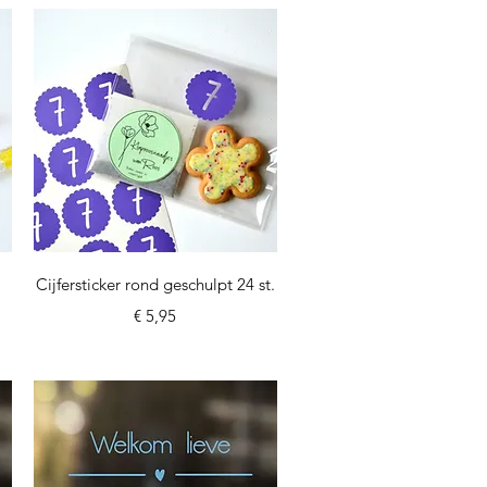
Snel overzicht
Cijfersticker rond geschulpt 24 st.
Prijs
€ 5,95