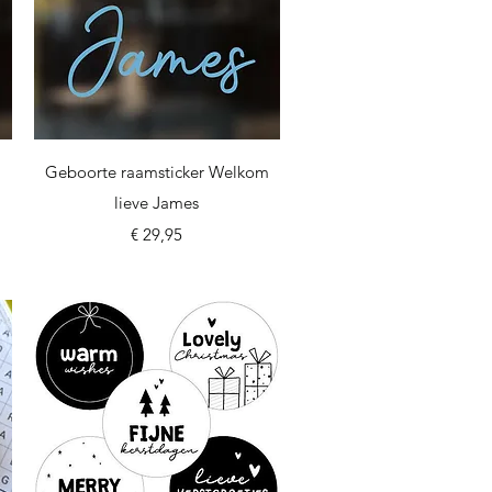
Snel overzicht
Geboorte raamsticker Welkom
lieve James
Prijs
€ 29,95