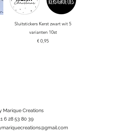
Snel overzicht
Sluitstickers Kerst zwart wit 5
varianten 10st
Prijs
€ 0,95
y Marique Creations
31 6 28 53 80 39
ymariquecreations@gmail.com