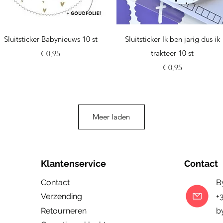
Snel overzicht
Snel overzicht
Sluitsticker Babynieuws 10 st
Sluitsticker Ik ben jarig dus ik
Prijs
trakteer 10 st
€ 0,95
Prijs
€ 0,95
Meer laden
Klantenservice
Contact
Contact
B
Verzending
+
Retourneren
b