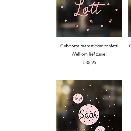
Snel overzicht
Geboorte raamsticker confetti
Welkom lief zusje!
Prijs
€ 35,95