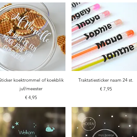
Snel overzicht
Snel overzicht
Sticker koektrommel of koekblik
Traktatiesticker naam 24 st.
juf/meester
Prijs
€ 7,95
Prijs
€ 4,95