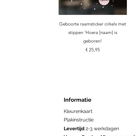
Snel overzicht
Geboorte raamsticker cirkels met
stippen 'Hoera [naam] is
geboren!
Prijs
€ 25,95
Informatie
Kleurenkaart
Plakinstructie
Levertijd
2-3 werkdagen