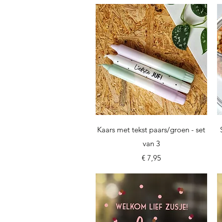
Snel overzicht
Kaars met tekst paars/groen - set
van 3
Prijs
€ 7,95