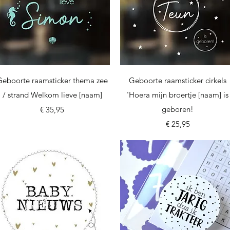
Snel overzicht
Snel overzicht
Geboorte raamsticker thema zee
Geboorte raamsticker cirkels
/ strand Welkom lieve [naam]
'Hoera mijn broertje [naam] is
Prijs
geboren!
€ 35,95
Prijs
€ 25,95