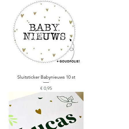
Sluitsticker Babynieuws 10 st
Prijs
€ 0,95