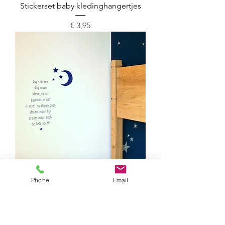
Stickerset baby kledinghangertjes
Prijs
€ 3,95
Muursticker Dag sterren Dag Maan
Phone
Email
Prijs
€ 15,95