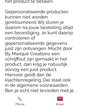
het product te betalen.
Gepersonaliseerde producten
kunnen niet worden
geretourneerd. Wij sturen je
daarom na jouw bestelling altijd
een bevestiging. Je kunt daarop
controleren of
gepersonaliseerde gegevens
juist zijn ontvangen. Mocht door
By Marique Creations een
schrijffout zijn gemaakt in het
product, dan krijg je natuurlijk
alsnog een juist product.
Hiervoor geldt dan de
klachtenregeling. Die staat ook
in de algemene voorwaarden.
Ben je echt niet tevreden met je
gepersonaliseerde product,
neem vooral contact op met
Phone
Email
Marieke
bymariquecreations@gmail.com
,