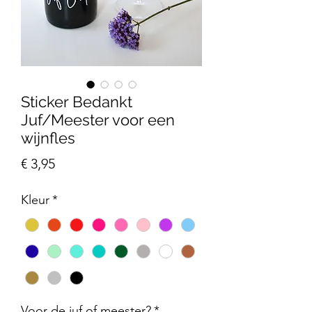
Sticker Bedankt
Juf/Meester voor een
wijnfles
Prijs
€ 3,95
Kleur
*
Voor de juf of meester?
*