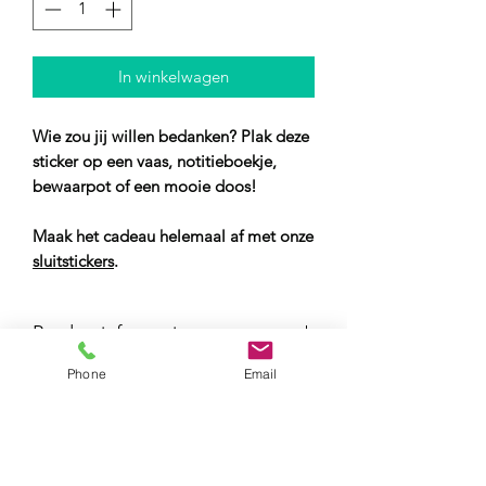
In winkelwagen
Wie zou jij willen bedanken? Plak deze
sticker op een vaas, notitieboekje,
bewaarpot of een mooie doos!
Maak het cadeau helemaal af met onze
sluitstickers
.
Productinformatie
Phone
Email
Inhoud
: Tekst: Bedankt! Liefs [naam]
1 hartje
Levertijd
2-3 werkdagen
Afmeting
: +/- 15 x 15 cm
Verzendkosten NL
2,95, 3,95 of 6,95
de tekst is los te knippen
Verzendkosten Europa
10,-