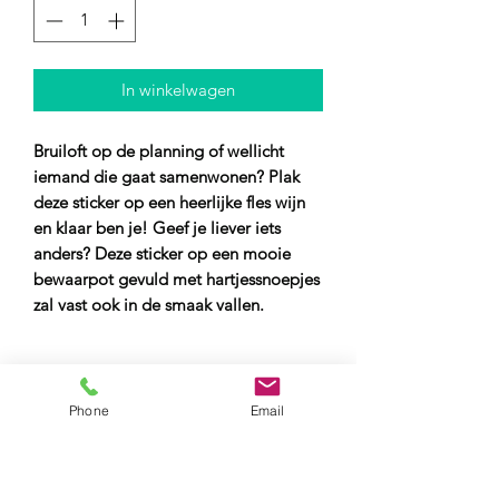
In winkelwagen
Bruiloft op de planning of wellicht
iemand die gaat samenwonen? Plak
deze sticker op een heerlijke fles wijn
en klaar ben je! Geef je liever iets
anders? Deze sticker op een mooie
bewaarpot gevuld met hartjessnoepjes
zal vast ook in de smaak vallen.
Productinformatie
Phone
Email
Inhoud
: Tekst: It's always better
together!
Levertijd
2-3 werkdagen