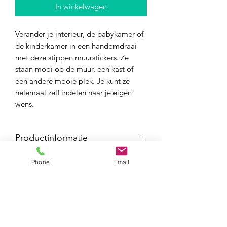
In winkelwagen
Verander je interieur, de babykamer of
de kinderkamer in een handomdraai
met deze stippen muurstickers. Ze
staan mooi op de muur, een kast of
een andere mooie plek. Je kunt ze
helemaal zelf indelen naar je eigen
wens.
Productinformatie
Aantal:
20 stuks
Phone
Email
Afmeting
: diameter 3,5cm
Levertijd
2-3 werkdagen
Verzendkosten NL
2,95, 3,95 of 6,95
Let op!
De sticker hecht minder goed
Verzendkosten Europa
10,-
op afneembare muurverf, krijtbord
Gratis verzending vanaf
75,-
muurverf of extra matte muurverf